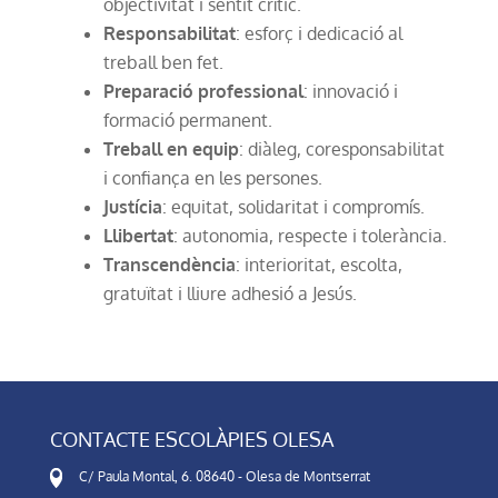
objectivitat i sentit crític.
Responsabilitat
: esforç i dedicació al
treball ben fet.
Preparació professional
: innovació i
formació permanent.
Treball en equip
: diàleg, coresponsabilitat
i confiança en les persones.
Justícia
: equitat, solidaritat i compromís.
Llibertat
: autonomia, respecte i tolerància.
Transcendència
: interioritat, escolta,
gratuïtat i lliure adhesió a Jesús.
CONTACTE ESCOLÀPIES OLESA
C/ Paula Montal, 6. 08640 - Olesa de Montserrat