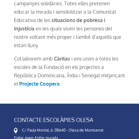
campanyes solidàries. Totes elles pretenen
educar la mirada i sensibilitzar a la Comunitat
Educativa de les
situacions de pobresa i
injustícia
en les quals viuen les persones del
nostre voltant més proper i també d’aquells que
estan lluny.
Col·laborem amb
Càritas
i ens unim a totes les
escoles de la Fundació en els projectes a
República Dominicana, Índia i Senegal mitjançant
el
Projecte Coopera
.
CONTACTE ESCOLÀPIES OLESA
C/ Paula Montal, 6. 08640 - Olesa de Montserrat
Enllaç maps
Enllaç trucada