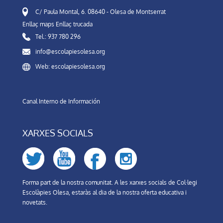
C/ Paula Montal, 6. 08640 - Olesa de Montserrat
Enllaç maps
Enllaç trucada
Tel.: 937 780 296
info@escolapiesolesa.org
Web: escolapiesolesa.org
Canal Interno de Información
XARXES SOCIALS
Forma part de la nostra comunitat. A les xarxes socials de Col·legi
Escolàpies Olesa, estaràs al dia de la nostra oferta educativa i
novetats.