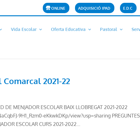
ONLINE
ADQUISICIÓ IPAD
E.D.C
Vida Escolar
Oferta Educativa
Pastoral
Ser
 Comarcal 2021-22
UD DE MENJADOR ESCOLAR BAIX LLOBREGAT 2021-2022
Tk_NaCqbFJ-9H1_Rzm0-eKkwkDKp/view?usp=sharing PREGUNTE
ADOR ESCOLAR CURS 2021-2022...