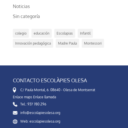
Noticias
Sin categoría
colegio
educación
Escolapias
Infantil
Innovación pedagógica
Madre Paula
Montessori
CONTACTO ESCOLÀPIES OLESA
C/ Paula Montal, 6. 08640 - Olesa de Montserrat
Enlace maps
Enlace llamada
Tel.: 937 780 296
info@escolapiesolesa.org
Web: escolapiesolesa.org