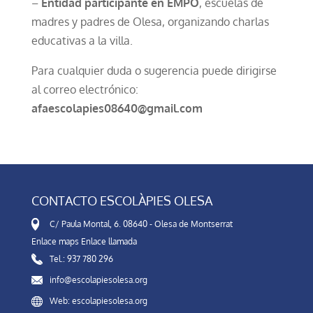
–
Entidad participante en EMPO
, escuelas de
madres y padres de Olesa, organizando charlas
educativas a la villa.
Para cualquier duda o sugerencia puede dirigirse
al correo electrónico:
afaescolapies08640@gmail.com
CONTACTO ESCOLÀPIES OLESA
C/ Paula Montal, 6. 08640 - Olesa de Montserrat
Enlace maps
Enlace llamada
Tel.: 937 780 296
info@escolapiesolesa.org
Web: escolapiesolesa.org